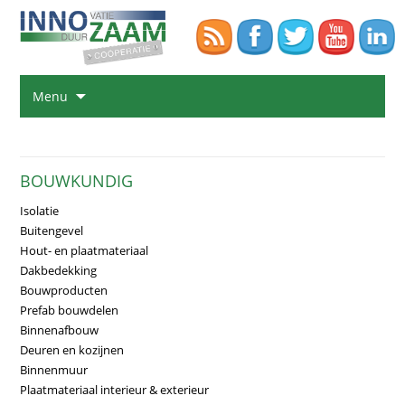
Na
Menu
de
in
sp
BOUWKUNDIG
Isolatie
Buitengevel
Hout- en plaatmateriaal
Dakbedekking
Bouwproducten
Prefab bouwdelen
Binnenafbouw
Deuren en kozijnen
Binnenmuur
Plaatmateriaal interieur & exterieur