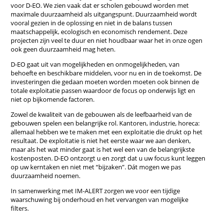
voor D-EO. We zien vaak dat er scholen gebouwd worden met
maximale duurzaamheid als uitgangspunt. Duurzaamheid wordt
vooral gezien in de oplossing en niet in de balans tussen
maatschappelijk, ecologisch en economisch rendement. Deze
projecten zijn veel te duur en niet houdbaar waar het in onze ogen
ook geen duurzaamheid mag heten.
D-EO gaat uit van mogelijkheden en onmogelijkheden, van
behoefte en beschikbare middelen, voor nu en in de toekomst. De
investeringen die gedaan moeten worden moeten ook binnen de
totale exploitatie passen waardoor de focus op onderwijs ligt en
niet op bijkomende factoren.
Zowel de kwaliteit van de gebouwen als de leefbaarheid van de
gebouwen spelen een belangrijke rol. Kantoren, industrie, horeca:
allemaal hebben we te maken met een exploitatie die drukt op het
resultaat. De exploitatie is niet het eerste waar we aan denken,
maar als het wat minder gaat is het wel een van de belangrijkste
kostenposten. D-EO ontzorgt u en zorgt dat u uw focus kunt leggen
op uw kerntaken en niet met “bijzaken”. Dát mogen we pas
duurzaamheid noemen.
In samenwerking met IM-ALERT zorgen we voor een tijdige
waarschuwing bij onderhoud en het vervangen van mogelijke
filters.