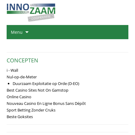
Na
Menu
de
in
sp
CONCEPTEN
i - Wall
Nul-op-de-Meter
Duurzaam Exploitatie op Orde (D-EO)
Best Casino Sites Not On Gamstop
Online Casino
Nouveau Casino En Ligne Bonus Sans Dépôt
Sport Betting Zonder Cruks
Beste Goksites