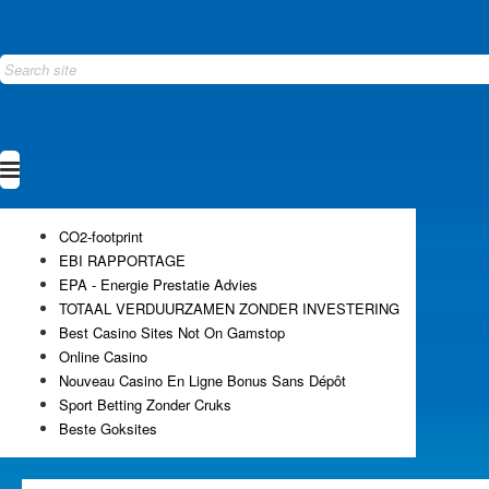
CO2-footprint
EBI RAPPORTAGE
EPA - Energie Prestatie Advies
TOTAAL VERDUURZAMEN ZONDER INVESTERING
Best Casino Sites Not On Gamstop
Online Casino
Nouveau Casino En Ligne Bonus Sans Dépôt
Sport Betting Zonder Cruks
Beste Goksites