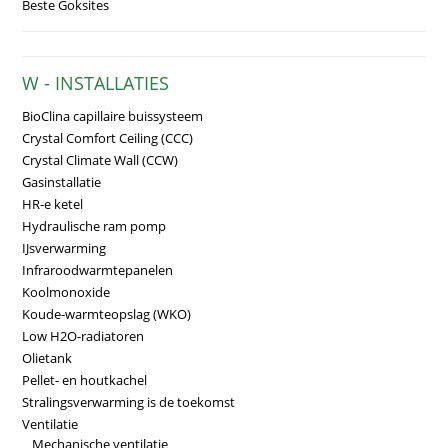
Beste Goksites
W - INSTALLATIES
BioClina capillaire buissysteem
Crystal Comfort Ceiling (CCC)
Crystal Climate Wall (CCW)
Gasinstallatie
HR-e ketel
Hydraulische ram pomp
IJsverwarming
Infraroodwarmtepanelen
Koolmonoxide
Koude-warmteopslag (WKO)
Low H2O-radiatoren
Olietank
Pellet- en houtkachel
Stralingsverwarming is de toekomst
Ventilatie
Mechanische ventilatie