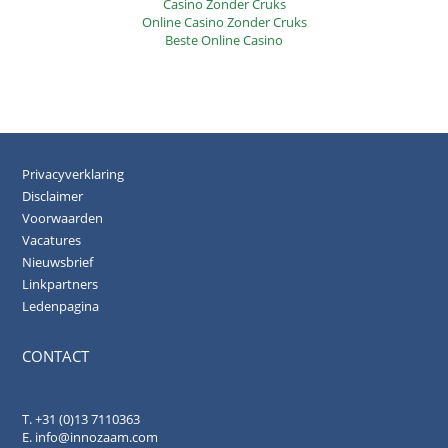
Casino Zonder Cruks
jaar. Deze subsidie maakte onderdeel uit van de regeling Duurzame
Online Casino Zonder Cruks
warmte voor bestaande woningen, die in 2011 is beëindigd.
Beste Online Casino
Privacyverklaring
Disclaimer
Voorwaarden
Vacatures
Nieuwsbrief
Linkpartners
Ledenpagina
CONTACT
.
T. +31 (0)13 7110363
E.
info@innozaam.com