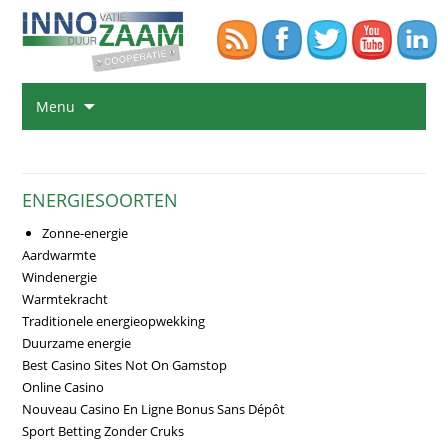
Na
Menu
de
in
sp
ENERGIESOORTEN
Zonne-energie
Aardwarmte
Windenergie
Warmtekracht
Traditionele energieopwekking
Duurzame energie
Best Casino Sites Not On Gamstop
Online Casino
Nouveau Casino En Ligne Bonus Sans Dépôt
Sport Betting Zonder Cruks