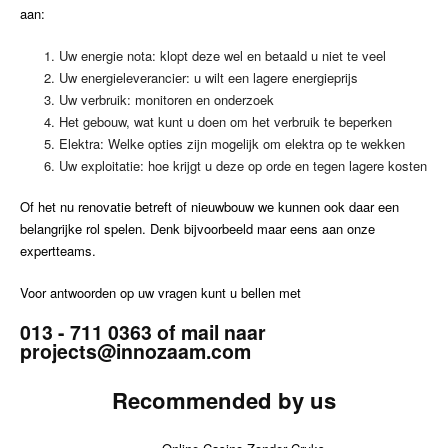
aan:
Uw energie nota: klopt deze wel en betaald u niet te veel
Uw energieleverancier: u wilt een lagere energieprijs
Uw verbruik: monitoren en onderzoek
Het gebouw, wat kunt u doen om het verbruik te beperken
Elektra: Welke opties zijn mogelijk om elektra op te wekken
Uw exploitatie: hoe krijgt u deze op orde en tegen lagere kosten
Of het nu renovatie betreft of nieuwbouw we kunnen ook daar een
belangrijke rol spelen. Denk bijvoorbeeld maar eens aan onze
expertteams
.
Voor antwoorden op uw vragen kunt u bellen met
013 - 711 0363 of mail naar
projects@innozaam.com
Recommended by us