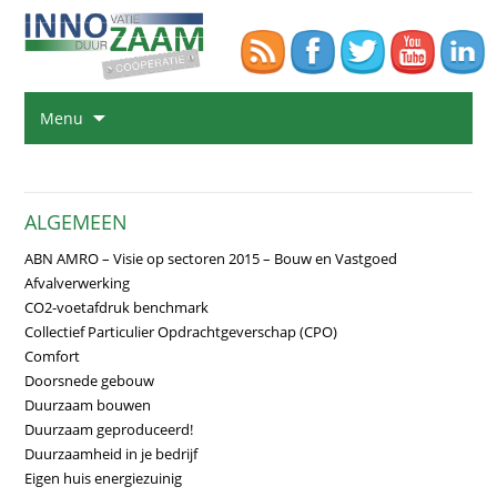
Na
Menu
de
in
sp
ALGEMEEN
ABN AMRO – Visie op sectoren 2015 – Bouw en Vastgoed
Afvalverwerking
CO2-voetafdruk benchmark
Collectief Particulier Opdrachtgeverschap (CPO)
Comfort
Doorsnede gebouw
Duurzaam bouwen
Duurzaam geproduceerd!
Duurzaamheid in je bedrijf
Eigen huis energiezuinig