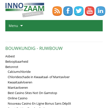
Na
Menu
de
in
sp
BOUWKUNDIG - RUWBOUW
Asbest
Beloopbaarheid
Betonrot
Calciumchloride
Chlorideschade in Kwaaitaal- of Mantavloer
Kwaaitaalvloeren
Mantavloeren
Best Casino Sites Not On Gamstop
Online Casino
Nouveau Casino En Ligne Bonus Sans Dépôt