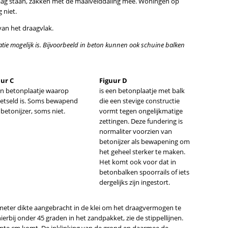
laag staan, zakken met de maaivelddaling mee. Woningen op
 niet.
an het draagvlak.
tie mogelijk is. Bijvoorbeeld in beton kunnen ook schuine balken
uur C
Figuur D
en betonplaatje waarop
is een betonplaatje met balk
etseld is. Soms bewapend
die een stevige constructie
betonijzer, soms niet.
vormt tegen ongelijkmatige
zettingen. Deze fundering is
normaliter voorzien van
betonijzer als bewapening om
het geheel sterker te maken.
Het komt ook voor dat in
betonbalken spoorrails of iets
dergelijks zijn ingestort.
meter dikte aangebracht in de klei om het draagvermogen te
erbij onder 45 graden in het zandpakket, zie de stippellijnen.