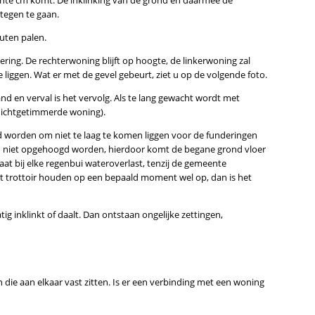
ante cm komt. De inklinking van de grond en daarmee de
 tegen te gaan.
uten palen.
ing. De rechterwoning blijft op hoogte, de linkerwoning zal
 liggen. Wat er met de gevel gebeurt, ziet u op de volgende foto.
band en verval is het vervolg. Als te lang gewacht wordt met
 dichtgetimmerde woning).
d worden om niet te laag te komen liggen voor de funderingen
n niet opgehoogd worden, hierdoor komt de begane grond vloer
at bij elke regenbui wateroverlast, tenzij de gemeente
het trottoir houden op een bepaald moment wel op, dan is het
g inklinkt of daalt. Dan ontstaan ongelijke zettingen,
 die aan elkaar vast zitten. Is er een verbinding met een woning