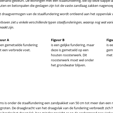
derland gebeurt. De woningen met een staalfundering, die op deze slappe 
uten en betonpalen die geslagen zijn tot de vaste zandlaag zakken nagenoeg
t draagvermogen van de staalfundering wordt ontleend aan het oppervlak v
rboven ziet u enkele verschillende typen staalfunderingen, waarop nog wat varia
aakt zijn.
guur A
Figuur B
Fig
 een gemetselde fundering
is een gelijke fundering, maar
is e
t een verbrede voet.
deze is gemetseld op een
gem
houten roosterwerk. Dit
met 
roosterwerk moet wel onder
het grondwater blijven.
ms is onder de staalfundering een zandpakket van 50 cm tot meer dan een 
groten. De draagkracht van het draagvlak van de fundering verbreedt zich hi