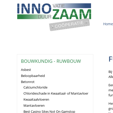
Home
F
BOUWKUNDIG - RUWBOUW
Asbest
Bij
Beloopbaarheid
Al
Betonrot
Een
Calciumchloride
me
Chlorideschade in Kwaaitaal- of Mantavloer
fun
Kwaaitaalvloeren
Het
Mantavloeren
gr
Best Casino Sites Not On Gamstop