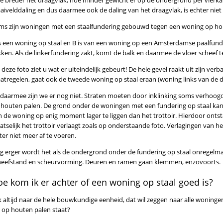
e breder het draagvlak, hoe minder gewicht er op de ondergrond per vierk
aivelddaling en dus daarmee ook de daling van het draagvlak, is echter niet
ms zijn woningen met een staalfundering gebouwd tegen een woning op ho
is een woning op staal en B is van een woning op een Amsterdamse paalfunder
ken. Als de linkerfundering zakt, komt de balk en daarmee de vloer scheef te
deze foto ziet u wat er uiteindelijk gebeurt! De hele gevel raakt uit zijn ver
atregelen, gaat ook de tweede woning op staal eraan (woning links van de
 daarmee zijn we er nog niet. Straten moeten door inklinking soms verhoog
 houten palen. De grond onder de woningen met een fundering op staal ka
n de woning op enig moment lager te liggen dan het trottoir. Hierdoor ontsta
aatselijk het trottoir verlaagt zoals op onderstaande foto. Verlagingen van 
er niet meer af te voeren.
g erger wordt het als de ondergrond onder de fundering op staal onregelmati
heefstand en scheurvorming. Deuren en ramen gaan klemmen, enzovoorts.
e kom ik er achter of een woning op staal goed is?
k altijd naar de hele bouwkundige eenheid, dat wil zeggen naar alle woningen
e op houten palen staat?