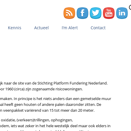
Z
n
Kennis
Actueel
I’m Alert
Contact
Het Kennisrijk
Nieuws
Het Kennisplein
Blogs
jk naar de site van de Stichting Platform Fundering Nederland.
r 1960 (circa) zijn zogenaamde risicowoningen.
e maken. In principe is het niets anders dan een gemetselde muur
al heeft geen houten of andere palen daaronder zitten. De
- en veenpakket variërend van 15 tot meer dan 20 meter.
oxidatie, (verkeers)trillingen, ophogingen,
m, iets wat zeker in het hele westelijk deel maar ook elders in