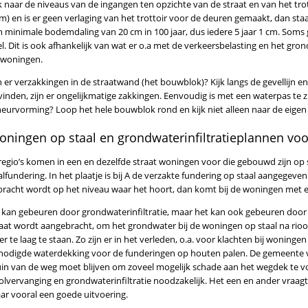
k naar de niveaus van de ingangen ten opzichte van de straat en van het tro
cm) en is er geen verlaging van het trottoir voor de deuren gemaakt, dan 
n minimale bodemdaling van 20 cm in 100 jaar, dus iedere 5 jaar 1 cm. Soms 
l. Dit is ook afhankelijk van wat er o.a met de verkeersbelasting en het gr
 woningen.
n er verzakkingen in de straatwand (het bouwblok)? Kijk langs de gevellijn en
inden, zijn er ongelijkmatige zakkingen. Eenvoudig is met een waterpas te zie
heurvorming? Loop het hele bouwblok rond en kijk niet alleen naar de eigen
oningen op staal en grondwaterinfiltratieplannen v
 regio’s komen in een en dezelfde straat woningen voor die gebouwd zijn op 
lfundering. In het plaatje is bij A de verzakte fundering op staal aangegev
bracht wordt op het niveau waar het hoort, dan komt bij de woningen met ee
t kan gebeuren door grondwaterinfiltratie, maar het kan ook gebeuren door 
raat wordt aangebracht, om het grondwater bij de woningen op staal na rioo
r te laag te staan. Zo zijn er in het verleden, o.a. voor klachten bij woninge
nodigde waterdekking voor de funderingen op houten palen. De gemeente vi
uin van de weg moet blijven om zoveel mogelijk schade aan het wegdek te v
oolvervanging en grondwaterinfiltratie noodzakelijk. Het een en ander vraa
ar vooral een goede uitvoering.