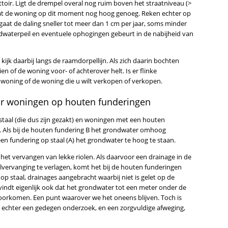
ttoir. Ligt de drempel overal nog ruim boven het straatniveau (>
staat de woning op dit moment nog hoog genoeg. Reken echter op
gaat de daling sneller tot meer dan 1 cm per jaar, soms minder
ondwaterpeil en eventuele ophogingen gebeurt in de nabijheid van
 kijk daarbij langs de raamdorpellijn. Als zich daarin bochten
n of de woning voor- of achterover helt. Is er flinke
 woning of de woning die u wilt verkopen of verkopen.
oor woningen op houten funderingen
staal (die dus zijn gezakt) en woningen met een houten
en. Als bij de houten fundering B het grondwater omhoog
n fundering op staal (A) het grondwater te hoog te staan.
het vervangen van lekke riolen. Als daarvoor een drainage in de
lvervanging te verlagen, komt het bij de houten funderingen
n op staal, drainages aangebracht waarbij niet is gelet op de
ndt eigenlijk ook dat het grondwater tot een meter onder de
oorkomen. Een punt waarover we het oneens blijven. Toch is
gt echter een gedegen onderzoek, en een zorgvuldige afweging,