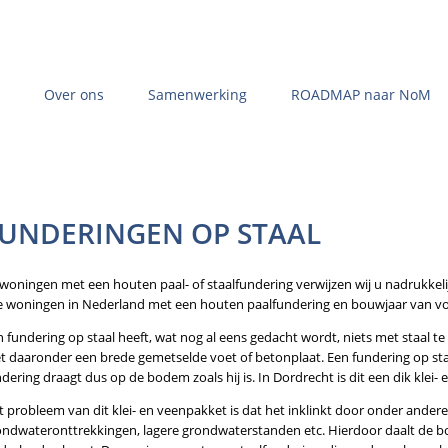
Naar
de
inhoud
springen
Over ons
Samenwerking
ROADMAP naar NoM
duurzameaanbieder.nl.
Partners
Diensten
Initiatieven
Concepten
Projecten
UNDERINGEN OP STAAL
 woningen met een houten paal- of staalfundering verwijzen wij u nadrukkeli
le woningen in Nederland met een houten paalfundering en bouwjaar van voo
 fundering op staal heeft, wat nog al eens gedacht wordt, niets met staal t
t daaronder een brede gemetselde voet of betonplaat. Een fundering op sta
dering draagt dus op de bodem zoals hij is. In Dordrecht is dit een dik klei
 probleem van dit klei- en veenpakket is dat het inklinkt door onder andere 
ondwateronttrekkingen, lagere grondwaterstanden etc. Hierdoor daalt de bode