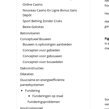
Ne
Online Casino
ho
Nouveau Casino En Ligne Bonus Sans
He
Dépôt
Sport Betting Zonder Cruks
Hie
gem
Beste Goksites
Betonvloeren
Fi
Conceptueel Bouwen
is
Bouwen is oplossingen aanbieden
me
Concepten voor gebieden
Concepten voor gebouwen
Concepten voor bouwdelen
Dakconstructies
Dilataties
Duurzame en energieefficiënte
paneelsystemen
Fundering
Funderingen op staal
So
Funderingsproblemen
ver
Houtcomposiet