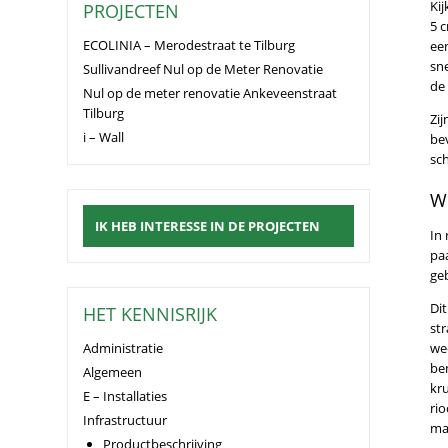
Kij
PROJECTEN
5 
ECOLINIA – Merodestraat te Tilburg
ee
sne
Sullivandreef Nul op de Meter Renovatie
de
Nul op de meter renovatie Ankeveenstraat
Tilburg
Zij
i – Wall
bev
sc
W
IK HEB INTERESSE IN DE PROJECTEN
In
paa
ge
Di
HET KENNISRIJK
st
Administratie
wee
be
Algemeen
kr
E – Installaties
ri
Infrastructuur
ma
Productbeschrijving