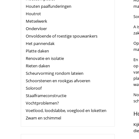
Ho
Houten paalfunderingen
ma
Houtrot
So
Metselwerk
A 
Ondervloer
zak
Onvoldoende of roestige spouwankers
Op 
Het pannendak
ma
Platte daken
Renovatie en isolatie
En
Rieten daken
op
va
Scheurvorming rondom lateien
pl
Schoorstenen en rookgas afvoeren
wat
Soloroof
No
Staalframeconstructie
sc
Vochtproblemen?
Voetlood, loodslabbe, voeglood en loketten
Ho
Zwam en schimmel
Kij
di