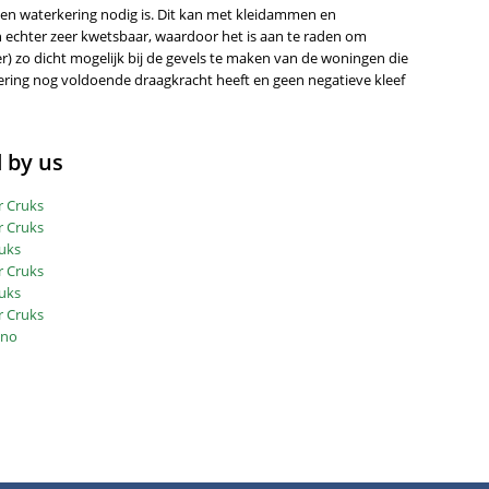
een waterkering nodig is. Dit kan met kleidammen en
 echter zeer kwetsbaar, waardoor het is aan te raden om
) zo dicht mogelijk bij de gevels te maken van de woningen die
ndering nog voldoende draagkracht heeft en geen negatieve kleef
by us
r Cruks
r Cruks
uks
r Cruks
uks
r Cruks
ino