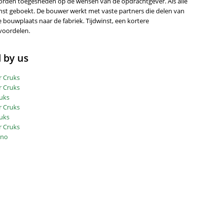
worden toegesneden op de wensen van de opdrachtgever. Als alle
inst geboekt. De bouwer werkt met vaste partners die delen van
 bouwplaats naar de fabriek. Tijdwinst, een kortere
 voordelen.
by us
r Cruks
r Cruks
uks
r Cruks
uks
r Cruks
ino