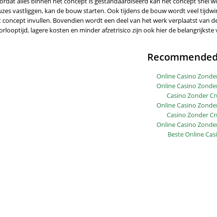
ordat alles binnen het concept is gestandaardiseerd kan het concept snel 
uzes vastliggen, kan de bouw starten. Ook tijdens de bouw wordt veel tijdw
t concept invullen. Bovendien wordt een deel van het werk verplaatst van de
rlooptijd, lagere kosten en minder afzetrisico zijn ook hier de belangrijkste
Recommended 
Online Casino Zonde
Online Casino Zonde
Casino Zonder Cr
Online Casino Zonde
Casino Zonder Cr
Online Casino Zonde
Beste Online Cas