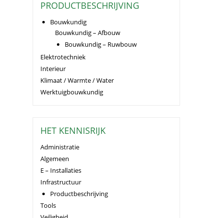
PRODUCTBESCHRIJVING
Bouwkundig
Bouwkundig – Afbouw
Bouwkundig – Ruwbouw
Elektrotechniek
Interieur
Klimaat / Warmte / Water
Werktuigbouwkundig
HET KENNISRIJK
Administratie
Algemeen
E – Installaties
Infrastructuur
Productbeschrijving
Tools
Veiligheid