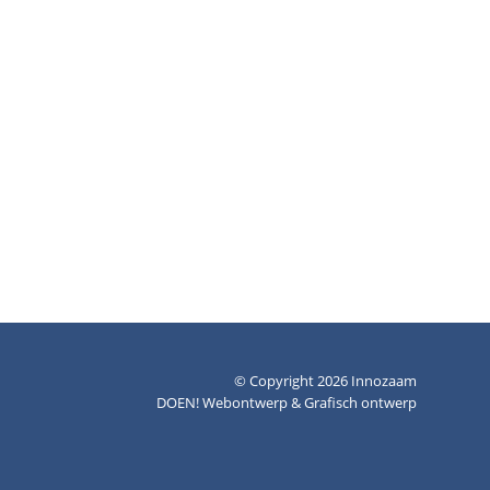
© Copyright
2026 Innozaam
DOEN! Webontwerp & Grafisch ontwerp