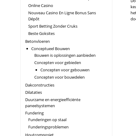
Do
Online Casino
ke
Nouveau Casino En Ligne Bonus Sans
he
Dépôt
doo
Sport Betting Zonder Cruks
Beste Goksites
Betonvloeren
Conceptueel Bouwen
Bouwen is oplossingen aanbieden
Concepten voor gebieden
Concepten voor gebouwen
Concepten voor bouwdelen
Dakconstructies
Dilataties
Duurzame en energieefficiënte
paneelsystemen
Fundering
Funderingen op staal
Funderingsproblemen
Houtcomposiet