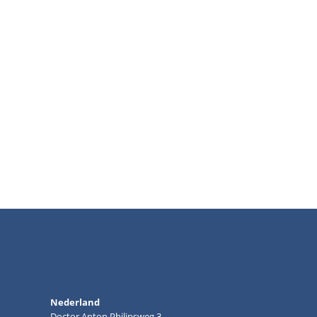
Nederland
Doctor Anton Philipsweg 3